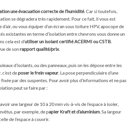
ation une évacuation correcte de l’humidité
. Car si toutefois,
ation se dégradera très rapidement. Pour ce fait, il vous est
e d’air, ou vous équiper d’un écran sous toiture HPV, apocope de
tés existantes en terme d’isolation entre chevrons vous donne un
s cela est d’
utiliser un isolant certifié ACERMI ou CSTB
.
 vue de son
rapport qualité/prix
.
ouleaux d’isolants, ou des panneaux, puis on les dépose entre les
, c’est de
poser le frein vapeur
. La pose perpendiculaire d’une
 fixée par des suspentes. Pour avoir plus d’informations et ne pas
lation peut se faire par :
avoir une largeur de 10 à 20 mm vis-à-vis de l’espace à isoler,
evêtus, par exemple, de p
apier Kraft et d’aluminium
. Sa largeur
elle de l’espace à couvrir.