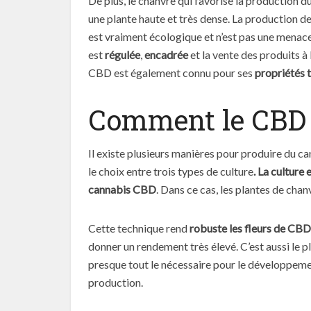
De plus, le chanvre qui favorise la production 
une plante haute et très dense. La production de
est vraiment écologique et n’est pas une menace
est
régulée
,
encadrée
et la vente des produits à
CBD est également connu pour ses
propriétés 
Comment le CBD e
Il existe plusieurs manières pour produire du c
le choix entre trois types de culture
. La culture 
cannabis CBD
. Dans ce cas, les plantes de chanv
Cette technique rend
robuste les fleurs de CBD
donner un rendement très élevé. C’est aussi le p
presque tout le nécessaire pour le développeme
production.