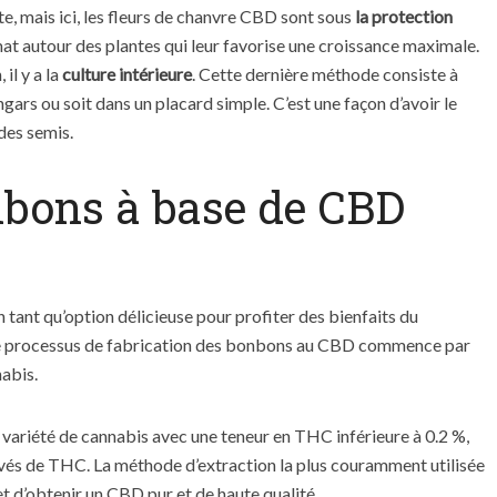
e, mais ici, les fleurs de chanvre CBD sont sous
la protection
mat autour des plantes qui leur favorise une croissance maximale.
il y a la
culture intérieure
. Cette dernière méthode consiste à
angars ou soit dans un placard simple. C’est une façon d’avoir le
des semis.
bons à base de CBD
?
tant qu’option délicieuse pour profiter des bienfaits du
Le processus de fabrication des bonbons au CBD commence par
nabis.
e variété de cannabis avec une teneur en THC inférieure à 0.2 %,
evés de THC. La méthode d’extraction la plus couramment utilisée
t d’obtenir un CBD pur et de haute qualité.