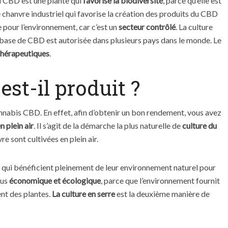
du CBD est une plante qui
favorise la biodiversité
, parce qu’elle est
 chanvre industriel qui favorise la création des produits du CBD
 pour l’environnement, car c’est un
secteur contrôlé
. La culture
 base de CBD est autorisée dans plusieurs pays dans le monde. Le
thérapeutiques
.
st-il produit ?
annabis CBD. En effet, afin d’obtenir un bon rendement, vous avez
en plein air
. Il s’agit de la démarche la plus naturelle de
culture du
re sont cultivées en plein air.
qui bénéficient pleinement de leur environnement naturel pour
lus
économique et écologique
, parce que l’environnement fournit
nt des plantes.
La culture en serre
est la deuxième manière de